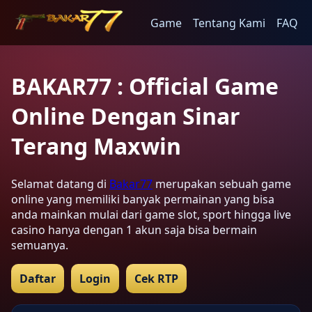
Game
Tentang Kami
FAQ
BAKAR77 : Official Game
Online Dengan Sinar
Terang Maxwin
Selamat datang di
Bakar77
merupakan sebuah game
online yang memiliki banyak permainan yang bisa
anda mainkan mulai dari game slot, sport hingga live
casino hanya dengan 1 akun saja bisa bermain
semuanya.
Daftar
Login
Cek RTP